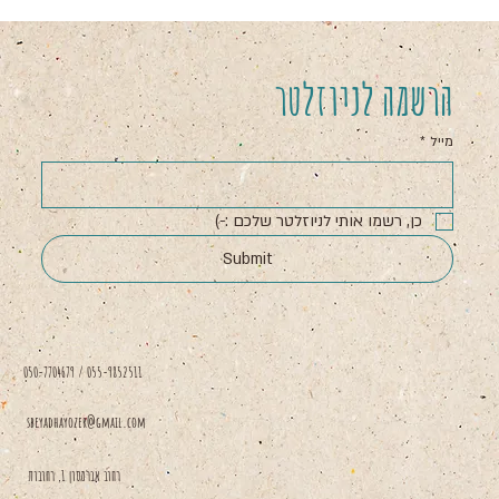
הרשמה לניוזלטר
מייל
*
כן, רשמו אותי לניוזלטר שלכם :-)
Submit
050-7704679 / 055-9852511
sbeyadhayozer@gmail.com
רחוב אברמסון 1, רחובות