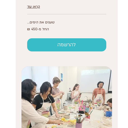
קראו עוד
טוענים את הימים...
החל
החל מ-‏450 ‏₪
מ-450
שקלים
חדשים
להרשמה