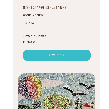
Mosaic group workshop - an open heart
about 3 hours
קראו עוד
טוענים את הימים...
החל
החל מ-‏250 ‏₪
מ-250
שקלים
חדשים
להרשמה