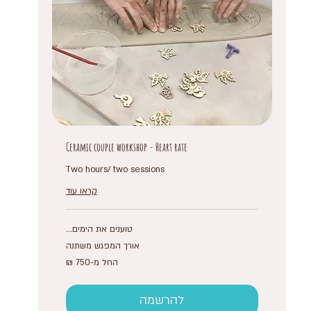
Ceramic couple workshop - Heart rate
Two hours/ two sessions
קראו עוד
טוענים את הימים...
אורך המפגש משתנה
החל
החל מ-‏750 ‏₪
מ-750
שקלים
חדשים
להרשמה