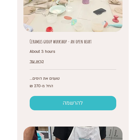
Ceramics group workshop - an open heart
About 3 hours
קראו עוד
טוענים את הימים...
החל
החל מ-‏270 ‏₪
מ-270
שקלים
חדשים
להרשמה