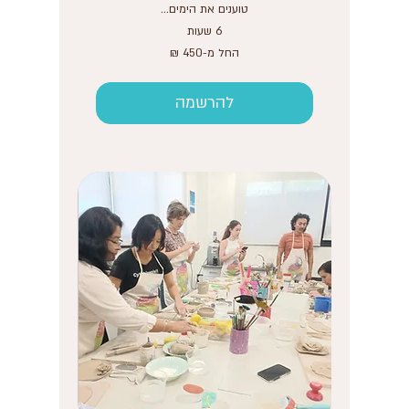
טוענים את הימים...
6 שעות
החל
החל מ-‏450 ‏₪
מ-450
שקלים
חדשים
להרשמה