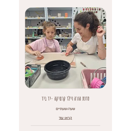
סדנת הורה וילד קרמיקה -יד ביד
שעה/שעתיים
קראו עוד