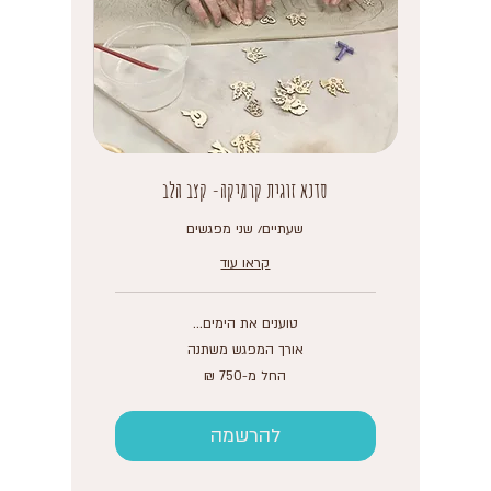
סדנא זוגית קרמיקה- קצב הלב
שעתיים/ שני מפגשים
קראו עוד
טוענים את הימים...
אורך המפגש משתנה
החל
החל מ-‏750 ‏₪
מ-750
שקלים
חדשים
להרשמה