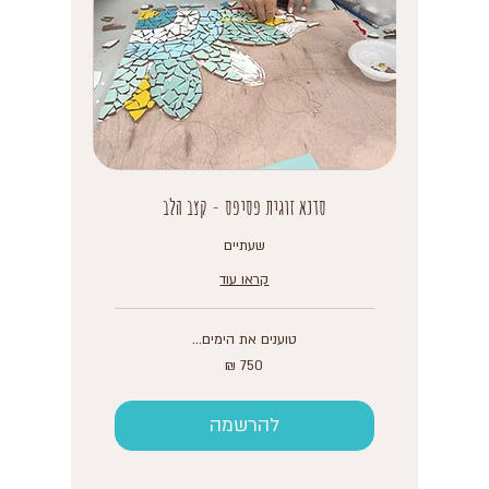
סדנא זוגית פסיפס - קצב הלב
שעתיים
קראו עוד
טוענים את הימים...
750
שקלים
חדשים
להרשמה