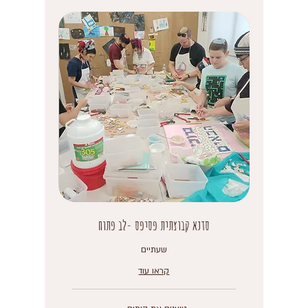
סדנא קבוצתית פסיפס -לב פתוח
שעתיים
קראו עוד