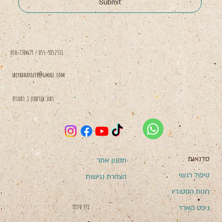
Submit
050-7704679 / 055-9852511
sbeyadhayozer@gmail.com
רחוב אברמסון 1, רחובות
סדנאות
תקנון אתר
טיפול רגשי
הצהרת נגישות
חנות הסטודיו
בְּיַד הַיּוֹצֵר
גיפט קארד