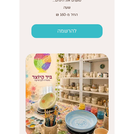
טוענים את הימים...
שעה
החל
החל מ-‏160 ‏₪
מ-160
שקלים
חדשים
להרשמה