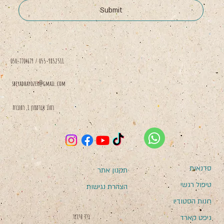
Submit
050-7704679 / 055-9852511
sbeyadhayozer@gmail.com
רחוב אברמסון 1, רחובות
סדנאות
תקנון אתר
טיפול רגשי
הצהרת נגישות
חנות הסטודיו
בְּיַד הַיּוֹצֵר
גיפט קארד