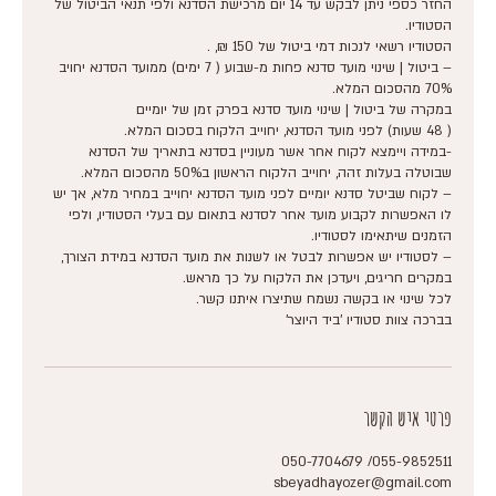
החזר כספי ניתן לבקש עד 14 יום מרכישת הסדנא ולפי תנאי הביטול של
– ביטול | שינוי מועד סדנא פחות מ-שבוע ( 7 ימים) ממועד הסדנא יחויב
-במידה ויימצא לקוח אחר אשר מעוניין בסדנא בתאריך של הסדנא
– לקוח שביטל סדנא יומיים לפני מועד הסדנא יחוייב במחיר מלא, אך יש
לו האפשרות לקבוע מועד אחר לסדנא בתאום עם בעלי הסטודיו, ולפי
– לסטודיו יש אפשרות לבטל או לשנות את מועד הסדנא במידת הצורך,
בברכה צוות סטודיו 'ביד היוצר'
פרטי איש הקשר
055-9852511/ 050-7704679
sbeyadhayozer@gmail.com