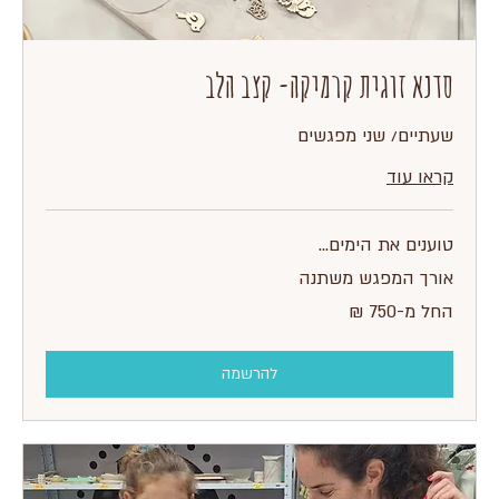
סדנא זוגית קרמיקה- קצב הלב
שעתיים/ שני מפגשים
קראו עוד
טוענים את הימים...
אורך המפגש משתנה
החל
החל מ-‏750 ‏₪
מ-750
שקלים
חדשים
להרשמה