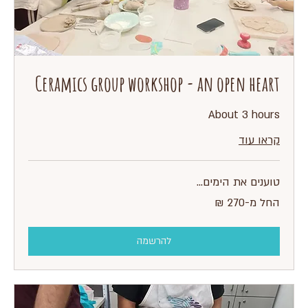
Ceramics group workshop - an open heart
About 3 hours
קראו עוד
טוענים את הימים...
החל
החל מ-‏270 ‏₪
מ-270
שקלים
חדשים
להרשמה