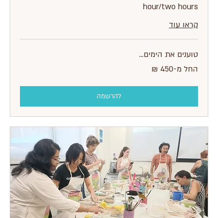
hour/two hours
קראו עוד
טוענים את הימים...
החל
החל מ-‏450 ‏₪
מ-450
שקלים
חדשים
להרשמה