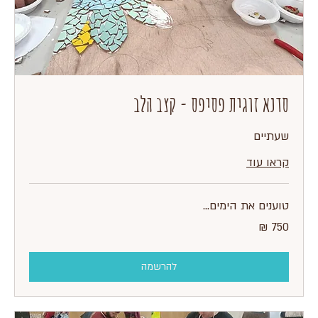
סדנא זוגית פסיפס - קצב הלב
שעתיים
קראו עוד
טוענים את הימים...
750
שקלים
חדשים
להרשמה