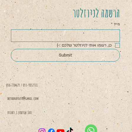
הרשמה לניוזלטר
מייל
*
כן, רשמו אותי לניוזלטר שלכם :-)
Submit
050-7704679 / 055-9852511
sbeyadhayozer@gmail.com
רחוב אברמסון 1, רחובות