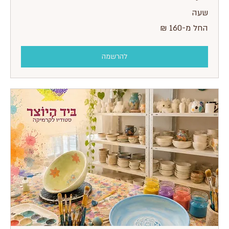
שעה
החל
החל מ-‏160 ‏₪
מ-160
שקלים
חדשים
להרשמה