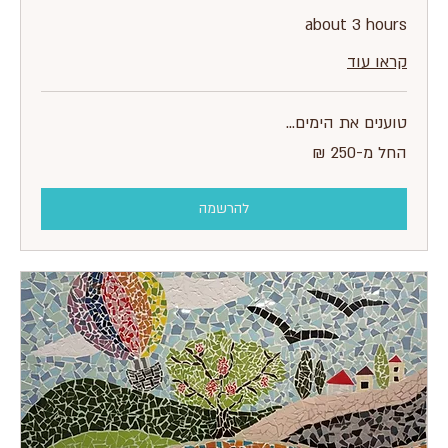
about 3 hours
קראו עוד
טוענים את הימים...
החל
החל מ-‏250 ‏₪
מ-250
שקלים
חדשים
להרשמה