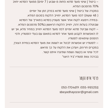
– ביטול | שינוי מועד סדנא פחות מ-שבוע ( 7 ימים) ממועד הסדנא יחויב
-במידה ויימצא לקוח אחר אשר מעוניין בסדנא בתאריך של הסדנא
– לקוח שביטל סדנא יומיים לפני מועד הסדנא יחוייב במחיר מלא, אך יש
לו האפשרות לקבוע מועד אחר לסדנא בתאום עם בעלי הסטודיו, ולפי
– לסטודיו יש אפשרות לבטל או לשנות את מועד הסדנא במידת הצורך,
בברכה צוות סטודיו 'ביד היוצר'
פרטי איש הקשר
055-9852511/ 050-7704679
sbeyadhayozer@gmail.com