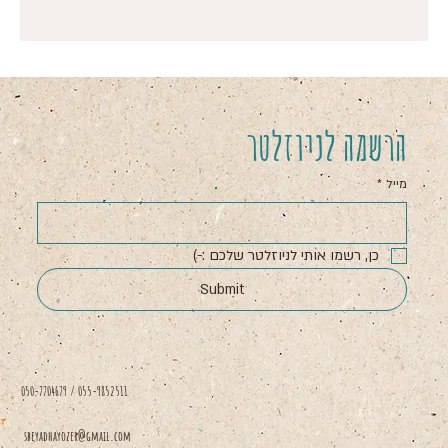
הרשמה לניוזלטר
מייל
*
כן, רשמו אותי לניוזלטר שלכם :-)
Submit
050-7704679 / 055-9852511
sbeyadhayozer@gmail.com