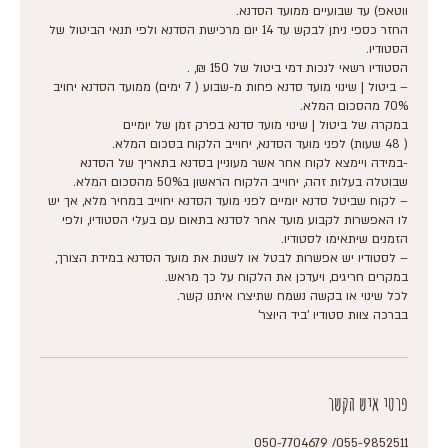
החזר כספי ניתן לבקש עד 14 יום מרכישת הסדנא ולפי תנאי הביטול של
– ביטול | שינוי מועד סדנא פחות מ-שבוע ( 7 ימים) ממועד הסדנא יחויב
-במידה ויימצא לקוח אחר אשר מעוניין בסדנא בתאריך של הסדנא
– לקוח שביטל סדנא יומיים לפני מועד הסדנא יחוייב במחיר מלא, אך יש
לו האפשרות לקבוע מועד אחר לסדנא בתאום עם בעלי הסטודיו, ולפי
– לסטודיו יש אפשרות לבטל או לשנות את מועד הסדנא במידת הצורך,
בברכה צוות סטודיו 'ביד היוצר'
פרטי איש הקשר
055-9852511/ 050-7704679