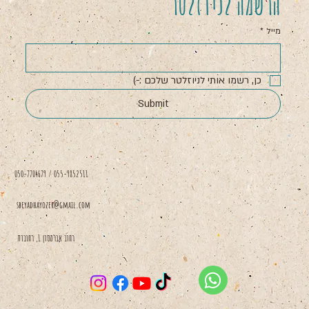
הרשמה לניוזלטר
מייל
*
כן, רשמו אותי לניוזלטר שלכם :-)
Submit
050-7704679 / 055-9852511
sbeyadhayozer@gmail.com
רחוב אברמסון 1, רחובות