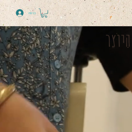
כניסה
יוֹצֵר