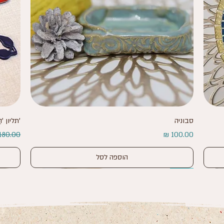
תצוגה מהירה
סבוניה
'תליון 'הַל
מחיר
מחיר רג
מחיר מ
הוספה לסל
בהנחה