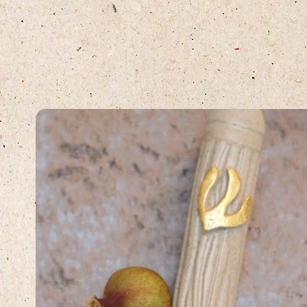
תצוגה מהירה
ש – 'אֲרִיאֵל
הוספה לסל