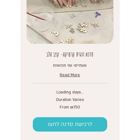
סדנא זוגית קרמיקה- קצב הלב
שעתיים/ שני מפגשים
Read More
Loading days...
Duration Varies
From
From ₪750
750
Israeli
new
shekels
לרכישת סדנה לחצו