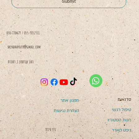
Submit
050-7704679 / 055-9852511
sbeyadhayozer@gmail.com
רחוב אברמסון 1, רחובות
סדנאות
תקנון אתר
טיפול רגשי
הצהרת נגישות
חנות הסטודיו
בְּיַד הַיּוֹצֵר
גיפט קארד