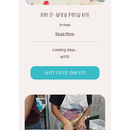
סדנא קבוצתית קרמיקה -לב פתוח
שעתיים
Read More
Loading days...
270
₪270
Israeli
new
shekels
לרכישת סדנה לחצו