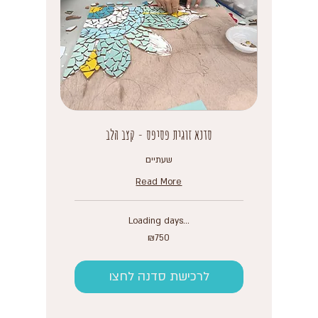
סדנא זוגית פסיפס - קצב הלב
שעתיים
Read More
Loading days...
750
₪750
Israeli
new
shekels
לרכישת סדנה לחצו