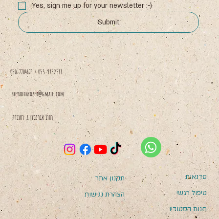
Yes, sign me up for your newsletter :-)
Submit
050-7704679 / 055-9852511
sbeyadhayozer@gmail.com
רחוב אברמסון 1, רחובות
סדנאות
תקנון אתר
טיפול רגשי
הצהרת נגישות
חנות הסטודיו