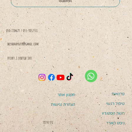
Submit
050-7704679 / 055-9852511
sbeyadhayozer@gmail.com
רחוב אברמסון 1, רחובות
סדנאות
תקנון אתר
טיפול רגשי
הצהרת נגישות
חנות הסטודיו
בְּיַד הַיּוֹצֵר
גיפט קארד